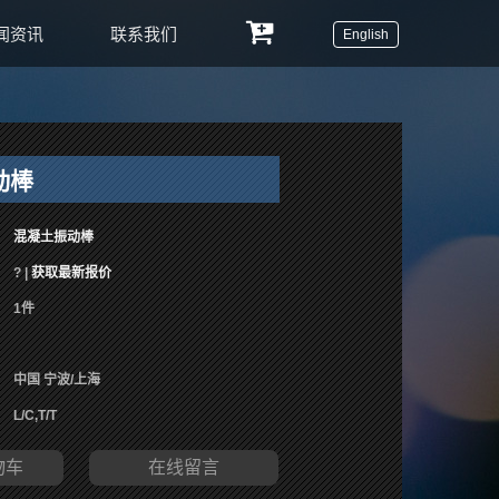
闻资讯
联系我们
English
动棒
混凝土振动棒
? |
获取最新报价
1件
中国 宁波/上海
L/C,T/T
物车
在线留言