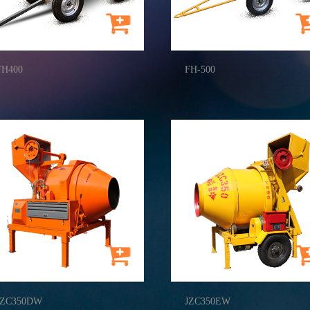
FH400
FH-500
JZC350DW
JZC350EW