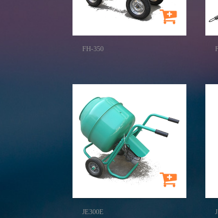
FH-350
JE300E