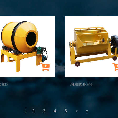
JC600
JH300&JH500
1
2
3
4
5
›
»