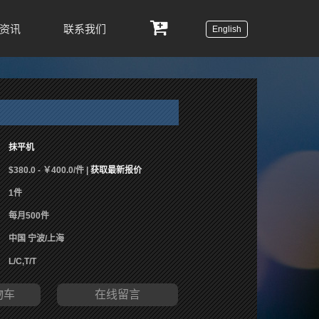
资讯
联系我们
English
抹平机
$380.0 - ￥400.0/件 |
获取最新报价
1件
每月500件
中国 宁波/上海
L/C,T/T
物车
在线留言