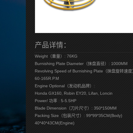
产品详情：
Weight（重量）: 76KG
Burnishing Plate Diameter（抹盘直径）: 1000MM
Revolving Speed of Burnishing Plate（抹盘旋转速度
60-165R.P.M
Engine Optional（发动机品牌）:
Honda GX160, Robin EY20, Lifan, Loncin
Power/ 功率 : 5-5.5HP
Blade Dimension（刀片尺寸）: 350*150MM
Packing Size（包装尺寸）: 99*99*35CM(Body)
40*40*43CM(Engine)