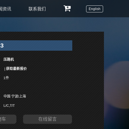
闻资讯
联系我们
English
-3
压路机
|
获取最新报价
1件
中国 宁波/上海
L/C,T/T
物车
在线留言