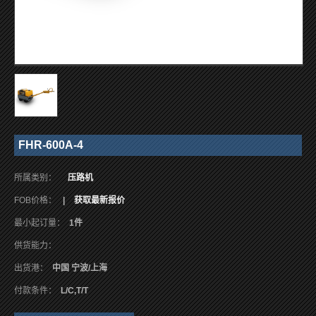
FHR-600A-4
所属类别：
压路机
FOB价格：
|
获取最新报价
最小起订量：
1件
供货能力：
出货港：
中国 宁波/上海
付款条件：
L/C,T/T