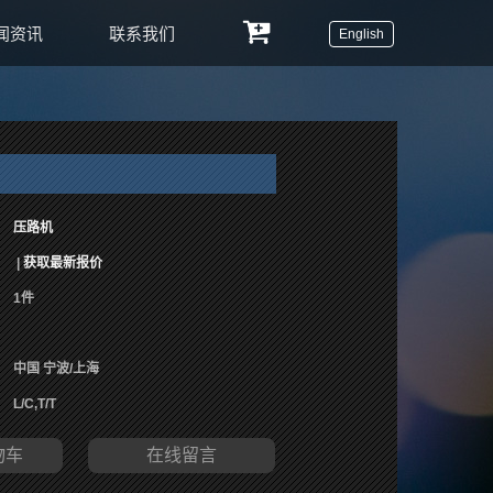
闻资讯
联系我们
English
压路机
|
获取最新报价
1件
中国 宁波/上海
L/C,T/T
物车
在线留言