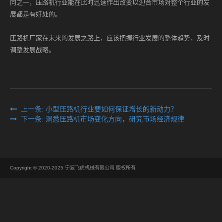
向之一，压路机行业能在此时迅速作出改变以迎合市场对整个行业的发
展都是有好处的。
压路机厂家在未来的发展之路上，应该把握行业发展的整体趋势，及时
调整发展战略。
上一条: 小型压路机行业要如何保证增长的新动力？
下一条: 洞悉压路机市场变化方向，研究市场经济规律
Copyright © 2020-2025 宁波飞虎机械有限公司 版权所有