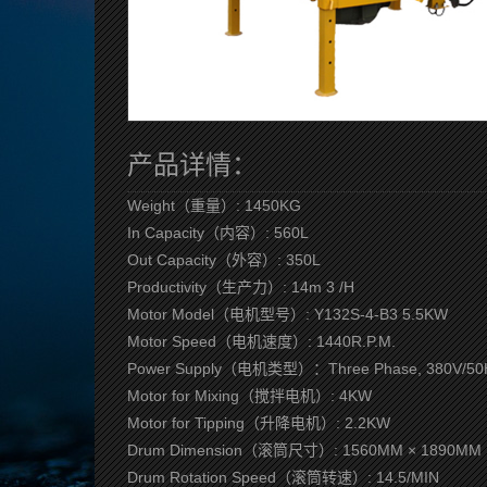
产品详情：
Weight（重量）: 1450KG
In Capacity（内容）: 560L
Out Capacity（外容）: 350L
Productivity（生产力）: 14m 3 /H
Motor Model（电机型号）: Y132S-4-B3 5.5KW
Motor Speed（电机速度）: 1440R.P.M.
Power Supply（电机类型）：Three Phase, 380V/50
Motor for Mixing（搅拌电机）: 4KW
Motor for Tipping（升降电机）: 2.2KW
Drum Dimension（滚筒尺寸）: 1560MM × 1890MM
Drum Rotation Speed（滚筒转速）: 14.5/MIN