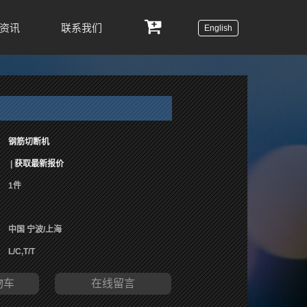
资讯
联系我们
English
钢筋切断机
|
获取最新报价
1件
中国 宁波/上海
L/C,T/T
物车
在线留言