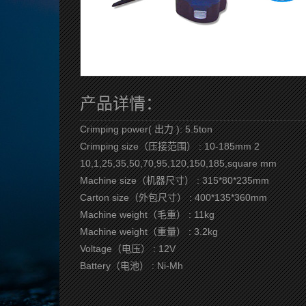
产品详情：
Crimping power( 出力 ): 5.5ton
Crimping size（压接范围） : 10-185mm 2
10,1,25,35,50,70,95,120,150,185,square mm
Machine size（机器尺寸） : 315*80*235mm
Carton size（外包尺寸） : 400*135*360mm
Machine weight（毛重） : 11kg
Machine weight（重量） : 3.2kg
Voltage（电压） : 12V
Battery（电池） : Ni-Mh