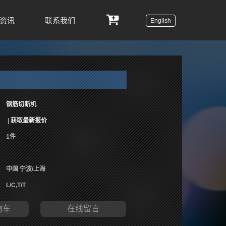
资讯
联系我们
English
钢筋切断机
|
获取最新报价
1件
中国 宁波/上海
L/C,T/T
物车
在线留言