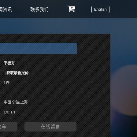
闻资讯
联系我们
English
平板夯
|
获取最新报价
1件
中国 宁波/上海
L/C,T/T
物车
在线留言