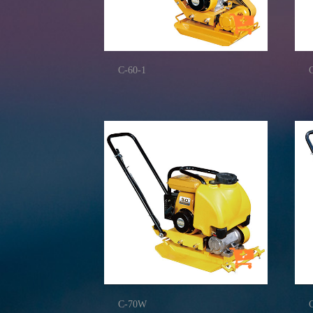
C-60-1
C-70W