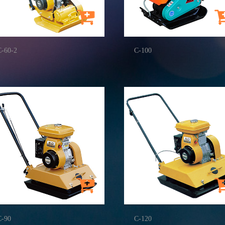
C-60-2
C-100
C-90
C-120