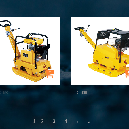
C-180
C-330
1
2
3
4
›
»