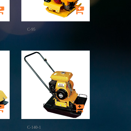
C-95
C-140-1