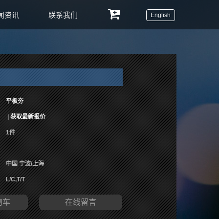
闻资讯
联系我们
English
平板夯
|
获取最新报价
1件
中国 宁波/上海
L/C,T/T
物车
在线留言