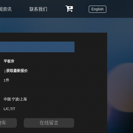
闻资讯
联系我们
English
平板夯
|
获取最新报价
1件
中国 宁波/上海
L/C,T/T
物车
在线留言