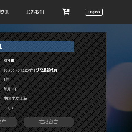
资讯
联系我们
English
1
搅拌机
$3,750 - $4,125/件 |
获取最新报价
1件
每月50件
中国 宁波/上海
L/C,T/T
物车
在线留言