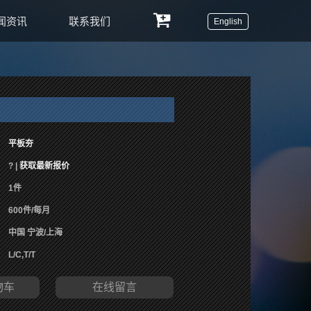
闻资讯
联系我们
English
平板夯
? |
获取最新报价
1件
600件/每月
中国 宁波/上海
L/C,T/T
物车
在线留言