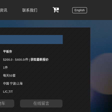
资讯
联系我们
English
平板夯
$200.0 - $400.0/件 |
获取最新报价
1件
每天50套
中国 宁波/上海
L/C,T/T
物车
在线留言